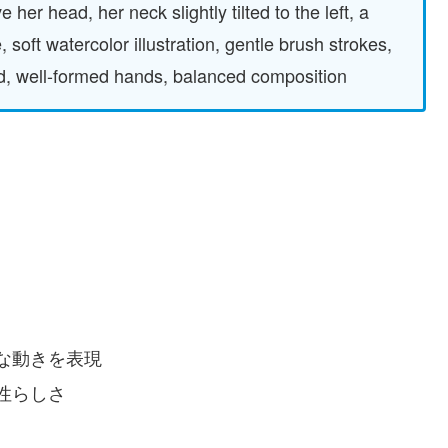
her head, her neck slightly tilted to the left, a
 soft watercolor illustration, gentle brush strokes,
und, well-formed hands, balanced composition
な動きを表現
性らしさ