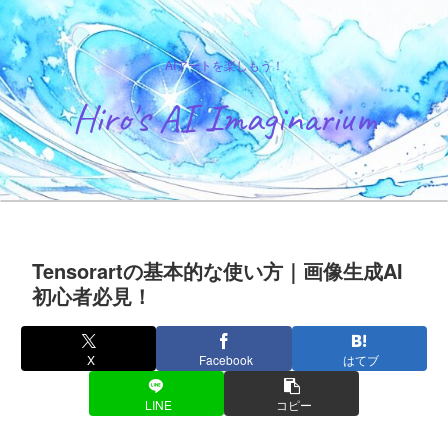
AIアートを楽しもう！
Hiro's AI Imaginarium
Tensorartの基本的な使い方｜画像生成AI
初心者必見！
X
Facebook
はてブ
LINE
コピー