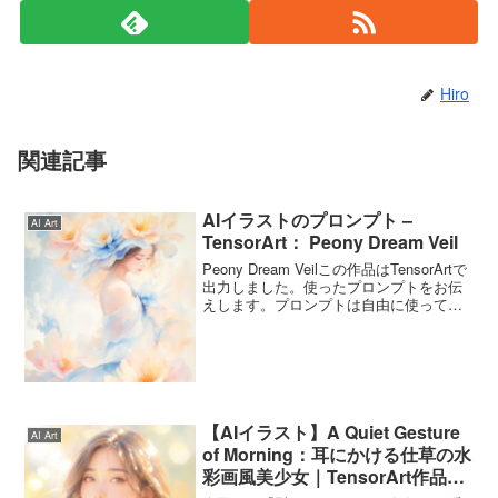
Hiro
関連記事
AIイラストのプロンプト –
AI Art
TensorArt： Peony Dream Veil
Peony Dream Veilこの作品はTensorArtで
出力しました。使ったプロンプトをお伝
えします。プロンプトは自由に使ってく
ださいね。Peony Dream Veilのプロンプ
トこのプロンプトは5月10日の誕生花「牡
丹」をイメージ...
【AIイラスト】A Quiet Gesture
AI Art
of Morning：耳にかける仕草の水
彩画風美少女｜TensorArt作品紹