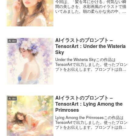
介
今回は、「髪を耳にかける」何気ない瞬
間の美しさを、水彩画風のイラストで描
いてみました。朝の柔らかな光の中、静
かに佇む女性の仕草に焦点を当てた一枚
です。シンプルな動作の中にある透明感
や女性らしさを、水彩の滲みと優しい色
合いで表現しました。A ...
AIイラストのプロンプト –
AI Art
TensorArt：Under the Wisteria
Sky
Under the Wisteria Skyこの作品は
TensorArtで出力しました。使ったプロン
プトをお伝えします。プロンプトは自由
に使ってくださいね。Under the Wisteria
Skyのプロンプトこのプロンプトは4月29
日の...
AIイラストのプロンプト –
AI Art
TensorArt：Lying Among the
Primroses
Lying Among the Primrosesこの作品は
TensorArtで出力しました。使ったプロン
プトをお伝えします。プロンプトは自由
に使ってくださいね。Lying Among the