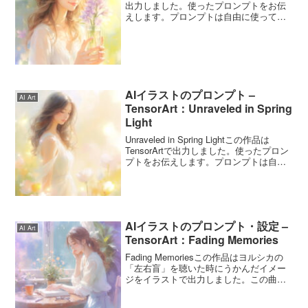
出力しました。使ったプロンプトをお伝
えします。プロンプトは自由に使ってく
ださいね。Breath of Hyacinthのプロンプ
トこのプロンプトは4月11日の誕生花「ヒ
アシン...
AIイラストのプロンプト –
AI Art
TensorArt：Unraveled in Spring
Light
Unraveled in Spring Lightこの作品は
TensorArtで出力しました。使ったプロン
プトをお伝えします。プロンプトは自由
に使ってくださいね。Unraveled in Spring
Lightのプロンプトこのプロンプトは...
AIイラストのプロンプト・設定 –
AI Art
TensorArt：Fading Memories
Fading Memoriesこの作品はヨルシカの
「左右盲」を聴いた時にうかんだイメー
ジをイラストで出力しました。この曲は
映画「今夜、世界からこの恋が消えて
も」の主題歌です。記憶がテーマになっ