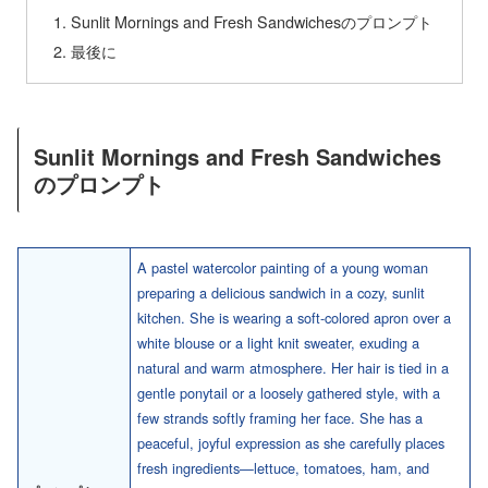
Sunlit Mornings and Fresh Sandwichesのプロンプト
最後に
Sunlit Mornings and Fresh Sandwiches
のプロンプト
A pastel watercolor painting of a young woman
preparing a delicious sandwich in a cozy, sunlit
kitchen. She is wearing a soft-colored apron over a
white blouse or a light knit sweater, exuding a
natural and warm atmosphere. Her hair is tied in a
gentle ponytail or a loosely gathered style, with a
few strands softly framing her face. She has a
peaceful, joyful expression as she carefully places
fresh ingredients—lettuce, tomatoes, ham, and