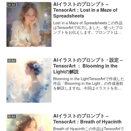
AIイラストのプロンプト –
AI Art
TensorArt：Lost in a Maze of
Spreadsheets
Lost in a Maze of Spreadsheetsこの作品
はTensorArtで出力しました。使ったプロ
ンプトをお伝えします。プロンプトは自
由に使ってくださいね。Lost in a Maze
of Spreadsheetsのプロン...
AIイラストのプロンプト・設定 –
AI Art
TensorArt ： Blooming in the
Lightの解説
Blooming in the LightTensorArtで作成した
作品「Blooming in the Light」の作成過程
を解説しますね。今回はイラストを生成
した後に光源や光を追加する方法もお話
します。生成パラメータTensorAr...
AIイラストのプロンプト –
AI Art
TensorArt：Breath of Hyacinth
Breath of Hyacinthこの作品はTensorArtで