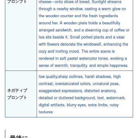
プロンプト
cheese—onto slices of bread. Sunlight streams
through a nearby window, casting a warm glow on
the wooden counter and the fresh ingredients
around her. A wooden plate holds a beautifully
arranged sandwich, and a steaming cup of coffee or
tea sits beside it. Small potted plants and a vase
with flowers decorate the windowsill, enhancing the
cozy and inviting mood. The entire scene is
rendered in soft pastel watercolor tones, evoking a
sense of warmth, tranquility, and simple happiness.
low quality,sharp outlines, harsh shadows, high
contrast, oversaturated colors, unnatural pose,
ネガティブ
exaggerated expressions, distorted anatomy,
プロンプト
detailed or cluttered background, text, watermark,
digital artifacts, blurry eyes, extra limbs, noisy
textures
最後に