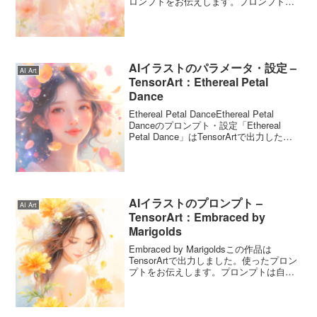
ロンプトをお伝えします。プロンプトは
自由に使ってくださいね。Slumbering
Garden of Sweet Peaのプロン...
AIイラストのパラメータ・設定 –
AI Art
TensorArt：Ethereal Petal
Dance
Ethereal Petal DanceEthereal Petal
Danceのプロンプト・設定「Ethereal
Petal Dance」はTensorArtで出力した後
に、ibisPaintXで細かいところを修正
LensLightで光...
AIイラストのプロンプト –
AI Art
TensorArt：Embraced by
Marigolds
Embraced by Marigoldsこの作品は
TensorArtで出力しました。使ったプロン
プトをお伝えします。プロンプトは自由
に使ってくださいね。Embraced by
Marigoldsのプロンプトこのプロンプトは
5月26日の誕生...