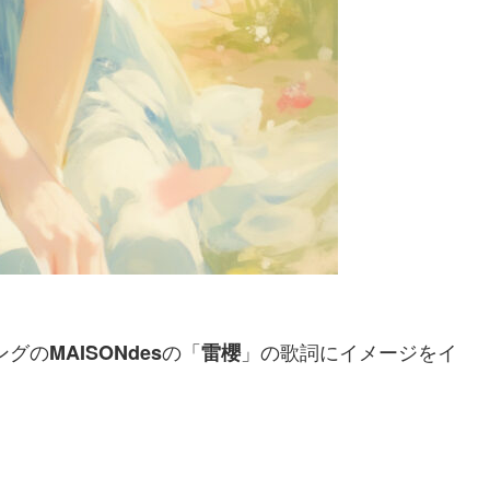
ングの
の「
」の歌詞にイメージをイ
MAISONdes
雷櫻