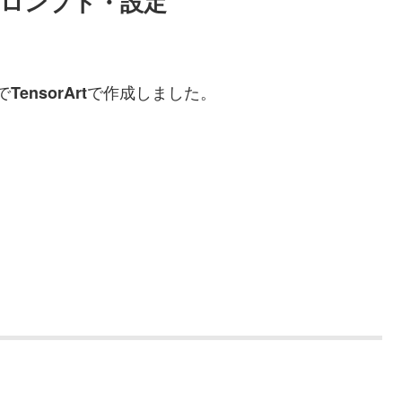
k?のプロンプト・設定
で
で作成しました。
TensorArt