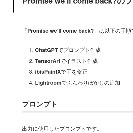
Promise we’ll come bac
「
」は以下の手順
Promise we’ll come back?
でプロンプト作成
ChatGPT
でイラスト作成
TensorArt
で手を修正
ibisPaintX
でふんわりぼかしの追加
Lightroom
プロンプト
出力に使用したプロンプトです。