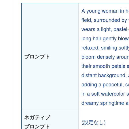
A young woman in her 
field, surrounded by 
wears a light, pastel
long hair gently blow
relaxed, smiling soft
プロンプト
bloom densely around
their smooth petals 
distant background, a
adding a peaceful, sc
in a soft watercolor 
dreamy springtime 
ネガティブ
(設定なし)
プロンプト