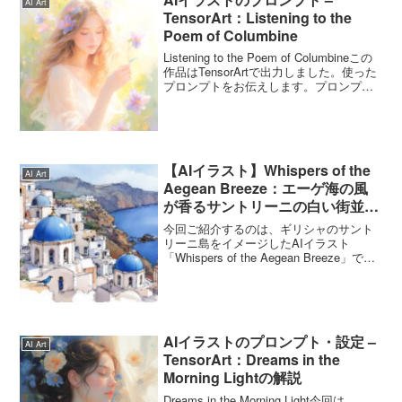
AI Art
TensorArt：Listening to the
Poem of Columbine
Listening to the Poem of Columbineこの
作品はTensorArtで出力しました。使った
プロンプトをお伝えします。プロンプト
は自由に使ってくださいね。Listening to
the Poem of Colum...
【AIイラスト】Whispers of the
AI Art
Aegean Breeze：エーゲ海の風
が香るサントリーニの白い街並み
｜TensorArt作品紹介
今回ご紹介するのは、ギリシャのサント
リーニ島をイメージしたAIイラスト
「Whispers of the Aegean Breeze」で
す。真っ白な建物と青いドーム屋根が連
なる街並みが、穏やかなエーゲ海を背景
に広がります。陽光が建物の曲線をや...
AIイラストのプロンプト・設定 –
AI Art
TensorArt：Dreams in the
Morning Lightの解説
Dreams in the Morning Light今回は