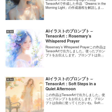
TensorArtで作成した作品「Dreams in the
Morning Light」の作成過程を解説します
ね。ChatGPTを使って、プロンプトの画
角を変更してみました。もと...
AIイラストのプロンプト –
AI Art
TensorArt：Rosemary’s
Whispered Prayer
Rosemary’s Whispered Prayerこの作品は
TensorArtで出力しました。使ったプロン
プトをお伝えします。プロンプトは自由
に使ってくださいね。Rosemary’s
Whispered Prayerのプロンプトこのプ
ロ...
AIイラストのプロンプト –
AI Art
TensorArt：Soft Steps in a
Quiet Afternoon
この作品はTensorArtで出力しました。使
ったプロンプトをお伝えします。プロン
プトは自由に使ってくださいね。Soft
Steps in a Quiet Afternoonのプロンプト
いつもはChatGPTにプロンプトの英文作