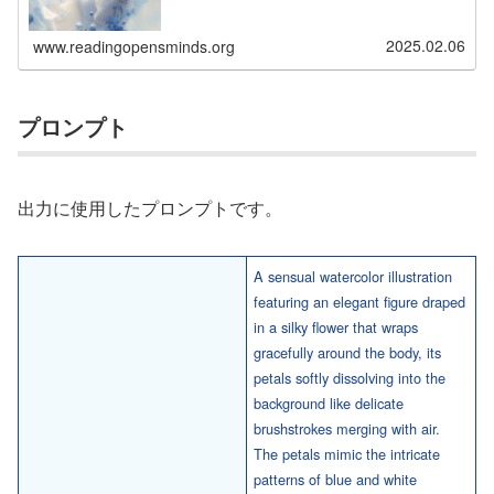
2025.02.06
www.readingopensminds.org
プロンプト
出力に使用したプロンプトです。
A sensual watercolor illustration
featuring an elegant figure draped
in a silky flower that wraps
gracefully around the body, its
petals softly dissolving into the
background like delicate
brushstrokes merging with air.
The petals mimic the intricate
patterns of blue and white