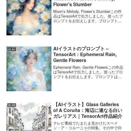
Flower’s Slumber
Moon’s Melody, Flower’s Slumberこの作
品はTensorArtで出力しました。使ったプ
ロンプトをお伝えします。プロンプトは
自由に使ってくださいね。Moon’s
Melody, Flower’s Slumberのプ...
AIイラストのプロンプト –
AI Art
TensorArt：Ephemeral Rain,
Gentle Flowers
Ephemeral Rain, Gentle Flowersこの作品
はTensorArtで出力しました。使ったプロ
ンプトをお伝えします。プロンプトは自
由に使ってくださいね。Ephemeral Rain,
Gentle Flowersのプロン...
【AIイラスト】Glass Galleries
AI Art
of A Coruña：海辺に連なる白い
ガレリアス｜TensorArt作品紹介
テレビ番組でたまたま見かけたスペイ
ン・ア・コルーニャの特集。その中で印