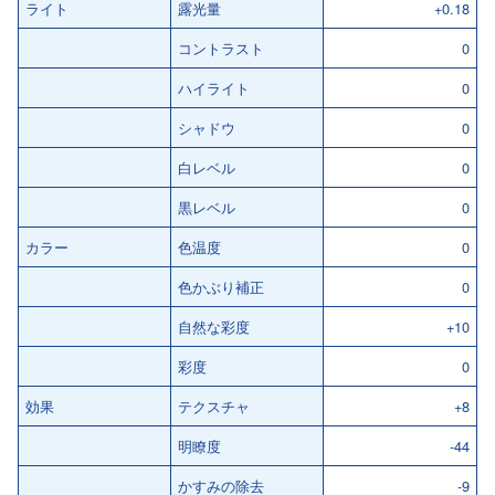
ライト
露光量
+0.18
コントラスト
0
ハイライト
0
シャドウ
0
白レベル
0
黒レベル
0
カラー
色温度
0
色かぶり補正
0
自然な彩度
+10
彩度
0
効果
テクスチャ
+8
明瞭度
-44
かすみの除去
-9