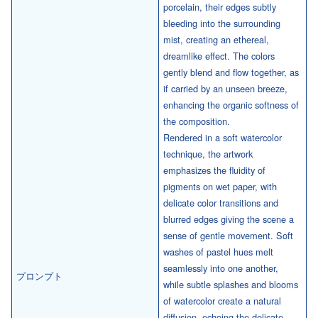
porcelain, their edges subtly
bleeding into the surrounding
mist, creating an ethereal,
dreamlike effect. The colors
gently blend and flow together, as
if carried by an unseen breeze,
enhancing the organic softness of
the composition.
Rendered in a soft watercolor
technique, the artwork
emphasizes the fluidity of
pigments on wet paper, with
delicate color transitions and
blurred edges giving the scene a
sense of gentle movement. Soft
washes of pastel hues melt
seamlessly into one another,
プロンプト
while subtle splashes and blooms
of watercolor create a natural
diffusion, echoing the delicate