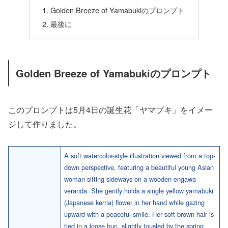
Golden Breeze of Yamabukiのプロンプト
最後に
Golden Breeze of Yamabukiのプロンプト
このプロンプトは5月4日の誕生花「ヤマブキ」をイメー
ジして作りました。
A soft watercolor-style illustration viewed from a top-
down perspective, featuring a beautiful young Asian
woman sitting sideways on a wooden engawa
veranda. She gently holds a single yellow yamabuki
(Japanese kerria) flower in her hand while gazing
upward with a peaceful smile. Her soft brown hair is
tied in a loose bun, slightly tousled by the spring