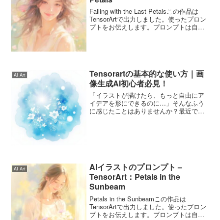
Falling with the Last Petalsこの作品は
TensorArtで出力しました。使ったプロン
プトをお伝えします。プロンプトは自由
に使ってくださいね。Falling with the
Last Petalsのプロンプト4月...
Tensorartの基本的な使い方｜画
AI Art
像生成AI初心者必見！
「イラストが描けたら、もっと自由にア
イデアを形にできるのに…」そんなふう
に感じたことはありませんか？最近で
は、AI画像生成サービスが進化し、誰で
も手軽に高品質なイラストを作れる時代
が到来しています。その中でも、いま注
目を集めているのが【Te...
AIイラストのプロンプト –
AI Art
TensorArt：Petals in the
Sunbeam
Petals in the Sunbeamこの作品は
TensorArtで出力しました。使ったプロン
プトをお伝えします。プロンプトは自由