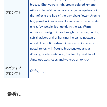
breeze. She wears a light cream-colored kimono
with subtle floral patterns and a golden-yellow obi
プロンプト
that reflects the hue of the yamabuki flower. Around
her, yamabuki blossoms bloom beside the veranda
and a few petals float gently in the air. Warm
afternoon sunlight filters through the scene, casting
soft shadows and enhancing the calm, nostalgic
mood. The entire artwork is rendered in delicate
pastel tones with flowing brushstrokes and a
dreamy, poetic ambiance, inspired by traditional
Japanese aesthetics and watercolor texture.
ネガティブ
(設定なし)
プロンプト
最後に