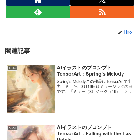
Hiro
関連記事
AIイラストのプロンプト –
AI Art
TensorArt：Spring’s Melody
Spring’s Melodyこの作品はTensorArtで出
力しました。3月19日はミュージックの日
です。「ミュー（3）ジック（19）」と読
む語呂合わせとのこと。ピアノ、フルー
ト、バイオリンなど悩みましたが、ピア
ノにしました。使ったプロン...
AIイラストのプロンプト –
AI Art
TensorArt：Falling with the Last
Petals