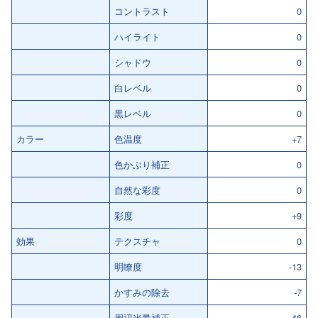
コントラスト
0
ハイライト
0
シャドウ
0
白レベル
0
黒レベル
0
カラー
色温度
+7
色かぶり補正
0
自然な彩度
0
彩度
+9
効果
テクスチャ
0
明瞭度
-13
かすみの除去
-7
周辺光量補正
-46