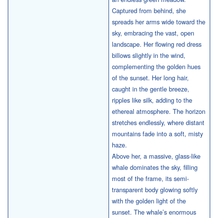
Captured from behind, she
spreads her arms wide toward the
sky, embracing the vast, open
landscape. Her flowing red dress
billows slightly in the wind,
complementing the golden hues
of the sunset. Her long hair,
caught in the gentle breeze,
ripples like silk, adding to the
ethereal atmosphere. The horizon
stretches endlessly, where distant
mountains fade into a soft, misty
haze.
Above her, a massive, glass-like
whale dominates the sky, filling
most of the frame, its semi-
transparent body glowing softly
with the golden light of the
sunset. The whale’s enormous