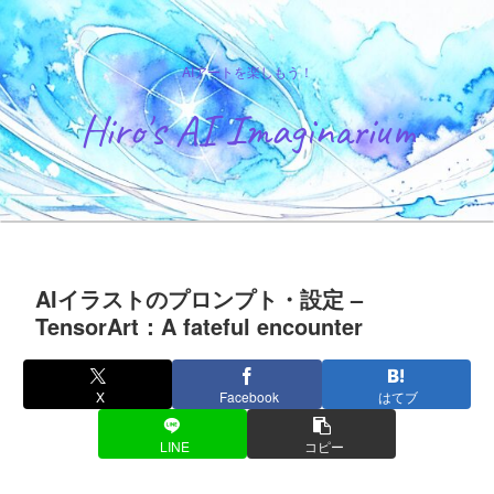
AIアートを楽しもう！
Hiro's AI Imaginarium
AIイラストのプロンプト・設定 –
TensorArt：A fateful encounter
X
Facebook
はてブ
LINE
コピー