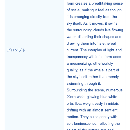
form creates a breathtaking sense
of scale, making it feel as though
it is emerging directly from the
sky itself. As it moves, it swirls
the surrounding clouds like flowing
water, distorting their shapes and
drawing them into its ethereal
プロンプト
current. The interplay of light and
transparency within its form adds
a mesmerizing, otherworldly
quality, as if the whale is part of
the sky itself rather than merely
swimming through it.
Surrounding the scene, numerous
20cm-wide, glowing blue-white
orbs float weightlessly in midair,
drifting with an almost sentient
motion. They pulse gently with
soft luminescence, reflecting the
colors of the setting sun and