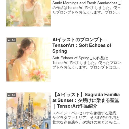
Sunlit Mornings and Fresh Sandwichesこ
の作品はTensorArtで出力しました。使っ
たプロンプトをお伝えします。プロンプ
トは自由に使ってくださいね。Sunlit
Mornings and Fresh Sa...
AIイラストのプロンプト –
AI Art
TensorArt：Soft Echoes of
Spring
Soft Echoes of Springこの作品は
TensorArtで出力しました。使ったプロン
プトをお伝えします。プロンプトは自由
に使ってくださいね。Soft Echoes of
Springのプロンプトこのプロンプトは4月
18日の誕生...
【AIイラスト】Sagrada Familia
AI Art
at Sunset：夕焼けに染まる聖堂
｜TensorArt作品紹介
スペイン・バルセロナを象徴する建築、
サグラダファミリア。その独特の尖塔と
壮大な存在感を、夕焼けの空とともに柔
らかく描き出したAIイラストです。水彩