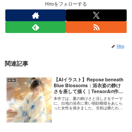
Hiroをフォローする
Hiro
関連記事
【AIイラスト】Repose beneath
AI Art
Blue Blossoms：浴衣姿の静け
さを座して描く｜TensorArt作品
紹介
本作では、夏の静けさと涼しさをテーマ
に、白地の浴衣に青い朝顔模様をあしら
った女性を描きました。当初は横たわる
構図を想定していましたが、完成したイ
ラストでは自然に座った姿となり、思い
のほか静謐で穏やかな雰囲気に仕上がり
ました。構図の偶然も含め...