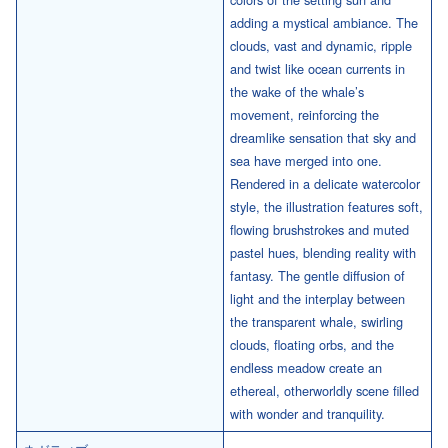
adding a mystical ambiance. The
clouds, vast and dynamic, ripple
and twist like ocean currents in
the wake of the whale’s
movement, reinforcing the
dreamlike sensation that sky and
sea have merged into one.
Rendered in a delicate watercolor
style, the illustration features soft,
flowing brushstrokes and muted
pastel hues, blending reality with
fantasy. The gentle diffusion of
light and the interplay between
the transparent whale, swirling
clouds, floating orbs, and the
endless meadow create an
ethereal, otherworldly scene filled
with wonder and tranquility.