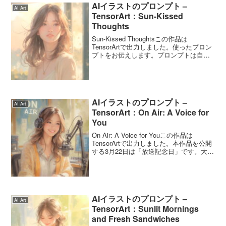
AIイラストのプロンプト –
AI Art
TensorArt：Sun-Kissed
Thoughts
Sun-Kissed Thoughtsこの作品は
TensorArtで出力しました。使ったプロン
プトをお伝えします。プロンプトは自由
に使ってくださいね。Sun-Kissed
ThoughtsのプロンプトいつもはChatGPT
にプロンプトの英文...
AIイラストのプロンプト –
AI Art
TensorArt：On Air: A Voice for
You
On Air: A Voice for Youこの作品は
TensorArtで出力しました。本作品を公開
する3月22日は「放送記念日」です。大正
14年にラジオの仮放送が行われた日を記
念に制定されたとのこと。なので、ラジ
オのパーソナリティをイメ...
AIイラストのプロンプト –
AI Art
TensorArt：Sunlit Mornings
and Fresh Sandwiches