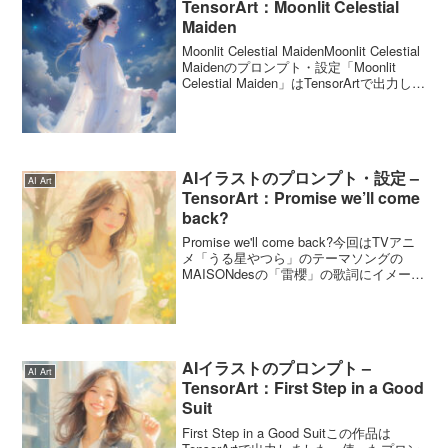
TensorArt：Moonlit Celestial
Maiden
Moonlit Celestial MaidenMoonlit Celestial
Maidenのプロンプト・設定「Moonlit
Celestial Maiden」はTensorArtで出力しま
した。プロンプト出力に使用したプロン
プトです...
AIイラストのプロンプト・設定 –
AI Art
TensorArt：Promise we’ll come
back?
Promise we'll come back?今回はTVアニ
メ「うる星やつら」のテーマソングの
MAISONdesの「雷櫻」の歌詞にイメージ
をイラスト化しました。最後の部分の
「来年もまた来ようね」そう言って 君
に笑いかけたMAISONdes...
AIイラストのプロンプト –
AI Art
TensorArt：First Step in a Good
Suit
First Step in a Good Suitこの作品は