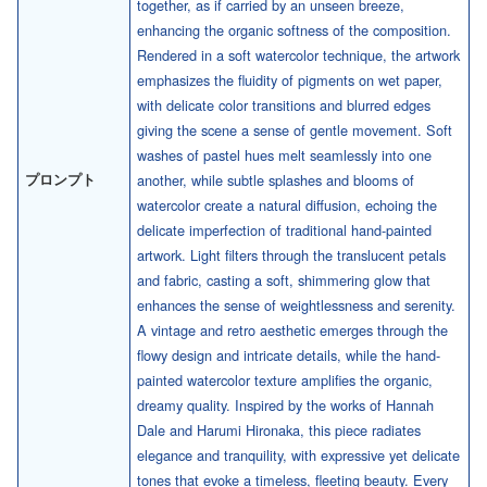
together, as if carried by an unseen breeze,
enhancing the organic softness of the composition.
Rendered in a soft watercolor technique, the artwork
emphasizes the fluidity of pigments on wet paper,
with delicate color transitions and blurred edges
giving the scene a sense of gentle movement. Soft
washes of pastel hues melt seamlessly into one
プロンプト
another, while subtle splashes and blooms of
watercolor create a natural diffusion, echoing the
delicate imperfection of traditional hand-painted
artwork. Light filters through the translucent petals
and fabric, casting a soft, shimmering glow that
enhances the sense of weightlessness and serenity.
A vintage and retro aesthetic emerges through the
flowy design and intricate details, while the hand-
painted watercolor texture amplifies the organic,
dreamy quality. Inspired by the works of Hannah
Dale and Harumi Hironaka, this piece radiates
elegance and tranquility, with expressive yet delicate
tones that evoke a timeless, fleeting beauty. Every