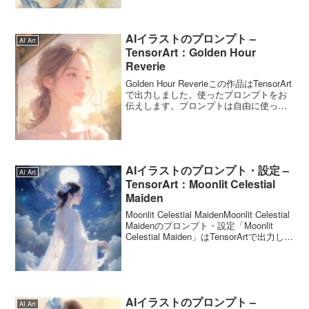
AIイラストのプロンプト –
AI Art
TensorArt：Golden Hour
Reverie
Golden Hour Reverieこの作品はTensorArt
で出力しました。使ったプロンプトをお
伝えします。プロンプトは自由に使って
くださいね。Golden Hour Reverieのプロ
ンプトいつもはChatGPTにプロンプトの
英文...
AIイラストのプロンプト・設定 –
AI Art
TensorArt：Moonlit Celestial
Maiden
Moonlit Celestial MaidenMoonlit Celestial
Maidenのプロンプト・設定「Moonlit
Celestial Maiden」はTensorArtで出力しま
した。プロンプト出力に使用したプロン
プトです...
AIイラストのプロンプト –
AI Art