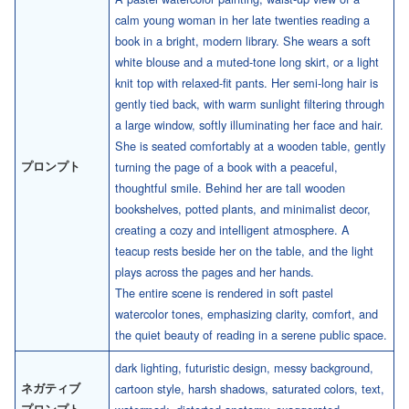
calm young woman in her late twenties reading a
book in a bright, modern library. She wears a soft
white blouse and a muted-tone long skirt, or a light
knit top with relaxed-fit pants. Her semi-long hair is
gently tied back, with warm sunlight filtering through
a large window, softly illuminating her face and hair.
She is seated comfortably at a wooden table, gently
プロンプト
turning the page of a book with a peaceful,
thoughtful smile. Behind her are tall wooden
bookshelves, potted plants, and minimalist decor,
creating a cozy and intelligent atmosphere. A
teacup rests beside her on the table, and the light
plays across the pages and her hands.
The entire scene is rendered in soft pastel
watercolor tones, emphasizing clarity, comfort, and
the quiet beauty of reading in a serene public space.
dark lighting, futuristic design, messy background,
ネガティブ
cartoon style, harsh shadows, saturated colors, text,