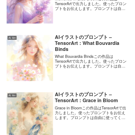
TensorArtで出力しました。使ったプロン
プトをお伝えします。プロンプトは自由
に使ってくださいね。Memories in Lilac
Bloomのプロンプトこのプロンプトは6月
11...
AIイラストのプロンプト –
AI Art
TensorArt：What Bouvardia
Binds
What Bouvardia Bindsこの作品は
TensorArtで出力しました。使ったプロン
プトをお伝えします。プロンプトは自由
に使ってくださいね。What Bouvardia
Bindsのプロンプトこのプロンプトは6月
20日の誕生花「...
AIイラストのプロンプト –
AI Art
TensorArt：Grace in Bloom
Grace in Bloomこの作品はTensorArtで出
力しました。使ったプロンプトをお伝え
します。プロンプトは自由に使ってくだ
さいね。Grace in Bloomのプロンプトこ
のプロンプトは4月24日の誕生花「シャク
ヤク」をイメージし...