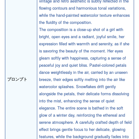
vintage and retro aesthetic is subtly reflected in the
flowing contours and harmonious tonal variations,
while the hand-painted watercolor texture enhances
the fluidity of the composition.
The composition is a close-up shot of a girl with
bright, open eyes and a radiant, joyful smile, her
expression filled with warmth and serenity, as if she
is savoring the beauty of the moment. Her eyes
gleam softly with happiness, capturing a sense of
peaceful joy and quiet bliss. Pastel-colored petals
dance weightlessly in the air, carried by an unseen
プロンプト
breeze, their edges softly melting into the air like
watercolor splashes. Snowflakes drift gently
alongside the petals, their delicate forms dissolving
into the mist, enhancing the sense of quiet
elegance. The entire scene is bathed in the soft
glow of a winter day, reinforcing the ethereal and
serene atmosphere. A carefully crafted depth of field
effect brings gentle focus to her delicate, glowing
features, while the background gradually fades into