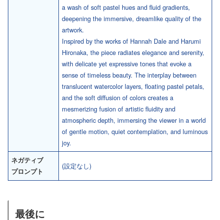
a wash of soft pastel hues and fluid gradients,
deepening the immersive, dreamlike quality of the
artwork.
Inspired by the works of Hannah Dale and Harumi
Hironaka, the piece radiates elegance and serenity,
with delicate yet expressive tones that evoke a
sense of timeless beauty. The interplay between
translucent watercolor layers, floating pastel petals,
and the soft diffusion of colors creates a
mesmerizing fusion of artistic fluidity and
atmospheric depth, immersing the viewer in a world
of gentle motion, quiet contemplation, and luminous
joy.
ネガティブ
(設定なし)
プロンプト
最後に