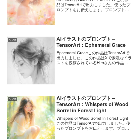
品はTensorArtで出力しました。使ったプ
ロンプトをお伝えします。プロンプトは
自由に使ってくださいね。Slumbering
Garden of Sweet Peaのプロン...
AIイラストのプロンプト –
AI Art
TensorArt：Ephemeral Grace
Ephemeral Graceこの作品はTensorArtで
出力しました。この作品はXで素敵なイラ
ストを投稿されているHiroさんの作品を
参考にさせていただきました。最初はプ
ロンプトをそのままお借りしたのです
が、うまく生成できず、修正してい...
AIイラストのプロンプト –
AI Art
TensorArt：Whispers of Wood
Sorrel in Forest Light
Whispers of Wood Sorrel in Forest Light
この作品はTensorArtで出力しました。使
ったプロンプトをお伝えします。プロン
プトは自由に使ってくださいね。
Whispers of Wood Sorrel i...