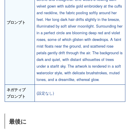
velvet gown with subtle gold embroidery at the cuffs
and neckline, the fabric pooling softly around her
feet. Her long dark hair drifts slightly in the breeze,
プロンプト
illuminated by soft silver moonlight. Surrounding her
in a perfect circle are blooming deep red and violet
roses, some of which glisten with dewdrops. A faint
mist floats near the ground, and scattered rose
petals gently drift through the air. The background is
dark and quiet, with distant silhouettes of trees
under a starlit sky. The artwork is rendered in a soft
watercolor style, with delicate brushstrokes, muted
tones, and a dreamlike, ethereal glow.
ネガティブ
(設定なし)
プロンプト
最後に