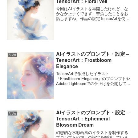
TensorArt：Floral Veil
今回はAIイラストを再開したけれど、な
かなか上手くできず、苦労したことをお
話しますね。作品の設定TensorArtを使っ
て以下のパラメータで作成しました。 パ
ラメータ名 値 Prompt A sensual
watercolor illus...
AIイラストのプロンプト・設定 –
AI Art
TensorArt：Frostbloom
Elegance
TensorArtで作成したイラスト
「Frostbloom Elegance」のプロンプトや
Adobe Lightroomでの仕上げを公開してい
ます。
AIイラストのプロンプト・設定 –
AI Art
TensorArt：Ephemeral
Blossom Dream
幻想的な水彩画風のイラストを制作する
プロンプトや加工の設定を解説していま