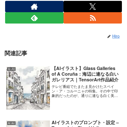
Hiro
関連記事
【AIイラスト】Glass Galleries
AI Art
of A Coruña：海辺に連なる白い
ガレリアス｜TensorArt作品紹介
テレビ番組でたまたま見かけたスペイ
ン・ア・コルーニャの特集。その中で印
象的だったのが、通りに連なる白く美し
いガラスの建物群「ガレリアス」でし
た。曇りがかった空の下、海風に揺れる
カーテンや、少し開いた窓越しに見える
生活の気配。そんな印象を元に...
AIイラストのプロンプト・設定 –
AI Art