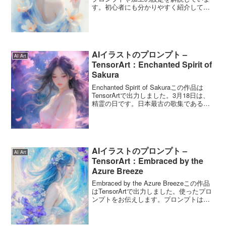
す。初心者にも分かりやすく紹介してい
ますので、AIアートに興味のある方はぜ
ひご覧ください。
AIイラストのプロンプト –
AI Art
TensorArt：Enchanted Spirit of
Sakura
Enchanted Spirit of Sakuraこの作品は
TensorArtで出力しました。3月18日は、
精霊の日です。日本最古の歌集である
『万葉集』の代表歌人である柿本人麻
呂、和泉式部、小野小町の命日と伝えら
れていて、日本特有の記念日...
AIイラストのプロンプト –
AI Art
TensorArt：Embraced by the
Azure Breeze
Embraced by the Azure Breezeこの作品
はTensorArtで出力しました。使ったプロ
ンプトをお伝えします。プロンプトは自
由に使ってくださいね。Embraced by the
Azure Breezeのプロンプトこの...