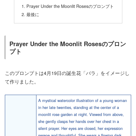
Prayer Under the Moonlit Rosesのプロンプト
最後に
Prayer Under the Moonlit Rosesのプロン
プト
このプロンプトは4月19日の誕生花「バラ」をイメージし
て作りました。
A mystical watercolor illustration of a young woman
in her late twenties, standing at the center of a
moonlit rose garden at night. Viewed from above,
she gently clasps her hands over her chest in a
silent prayer. Her eyes are closed, her expression
serene and thoughtful. She wears a flowing dark