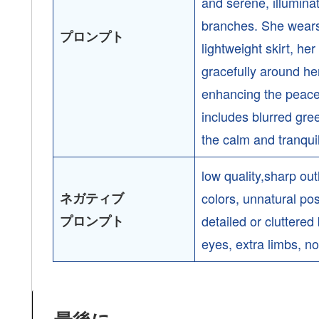
and serene, illumina
branches. She wears 
プロンプト
lightweight skirt, he
gracefully around her
enhancing the peace
includes blurred gree
the calm and tranqui
low quality,sharp ou
ネガティブ
colors, unnatural po
プロンプト
detailed or cluttered
eyes, extra limbs, no