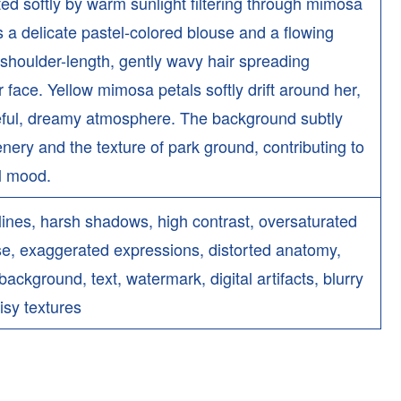
ted softly by warm sunlight filtering through mimosa
a delicate pastel-colored blouse and a flowing
r shoulder-length, gently wavy hair spreading
 face. Yellow mimosa petals softly drift around her,
ful, dreamy atmosphere. The background subtly
nery and the texture of park ground, contributing to
l mood.
tlines, harsh shadows, high contrast, oversaturated
se, exaggerated expressions, distorted anatomy,
 background, text, watermark, digital artifacts, blurry
isy textures