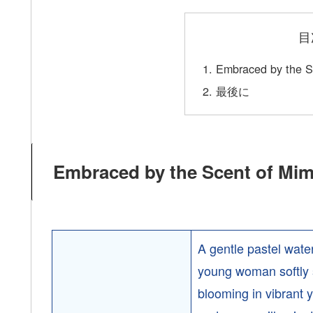
目
Embraced by th
最後に
Embraced by the Scent o
A gentle pastel wate
young woman softly 
blooming in vibrant y