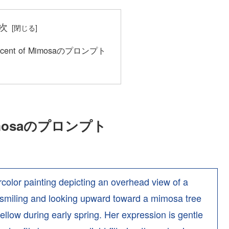
次
e Scent of Mimosaのプロンプト
f Mimosaのプロンプト
rcolor painting depicting an overhead view of a
smiling and looking upward toward a mimosa tree
ellow during early spring. Her expression is gentle