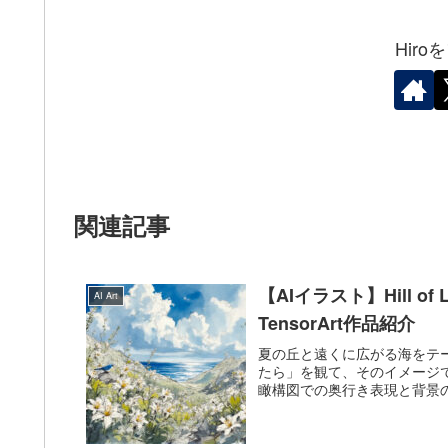
Hir
関連記事
【AIイラスト】Hill of 
AI Art
TensorArt作品紹介
夏の丘と遠くに広がる海をテ
たら」を観て、そのイメージ
瞰構図での奥行き表現と背景の